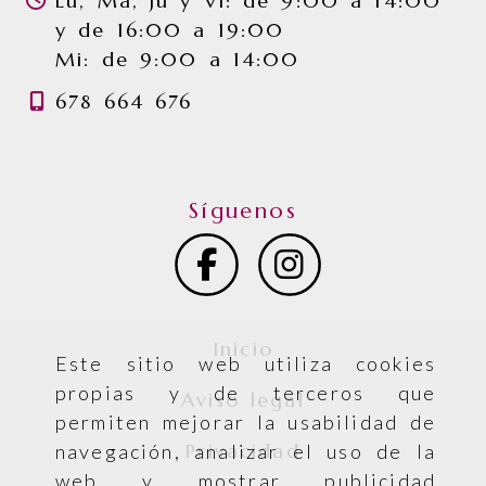
Lu, Ma, Ju y Vi: de 9:00 a 14:00
y de 16:00 a 19:00
Mi: de 9:00 a 14:00
678 664 676
Síguenos
Inicio
Este sitio web utiliza cookies
propias y de terceros que
Aviso legal
permiten mejorar la usabilidad de
Privacidad
navegación, analizar el uso de la
web y mostrar publicidad